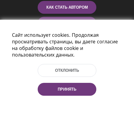
КАК СТАТЬ АВТОРОМ
КОНТАКТЫ
Сайт использует cookies. Продолжая
ПОМОЩЬ
просматривать страницы, вы даете согласие
на обработку файлов cookie и
пользовательских данных.
ОТКЛОНИТЬ
ПРИНЯТЬ
Пр-т Независимости 116
г. Минск, Республика Беларусь, 220114
Тел.: (+375 17) 368 37 37, Факс: (+375 17)
368 97 06
Эл. почта: inbox@nlb.by