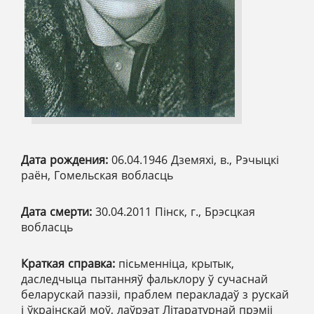
Дата рождения:
06.04.1946 Дземяхі, в., Рэчыцкі
раён, Гомельская вобласць
Дата смерти:
30.04.2011 Пінск, г., Брэсцкая
вобласць
Краткая справка:
пісьменніца, крытык,
даследчыца пытанняў фальклору ў сучаснай
беларускай паэзіі, праблем перакладаў з рускай
і ўкраінскай моў, лаўрэат Літаратурнай прэміі