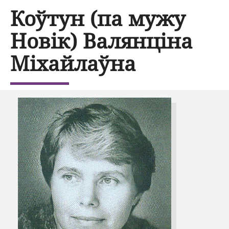
Коўтун (па мужу
Новік) Валянціна
Міхайлаўна