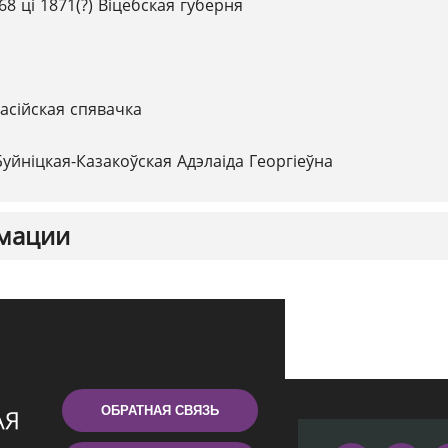
68 ці 1871(?) Віцебская губерня
асійская спявачка
Буйніцкая-Казакоўская Адэлаіда Георгіеўна
мации
ОБРАТНАЯ СВЯЗЬ