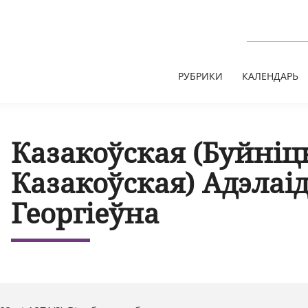
РУБРИКИ
КАЛЕНДАРЬ
Казакоўская (Буйніц
Казакоўская) Адэлаі
Георгіеўна