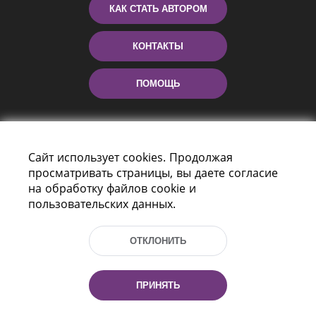
КАК СТАТЬ АВТОРОМ
КОНТАКТЫ
ПОМОЩЬ
Сайт использует cookies. Продолжая
просматривать страницы, вы даете согласие
на обработку файлов cookie и
пользовательских данных.
Пр-т Независимости 116
г. Минск, Республика Беларусь, 220114
ОТКЛОНИТЬ
Тел.: (+375 17) 368 37 37, Факс: (+375 17)
368 97 06
Эл. почта: inbox@nlb.by
ПРИНЯТЬ