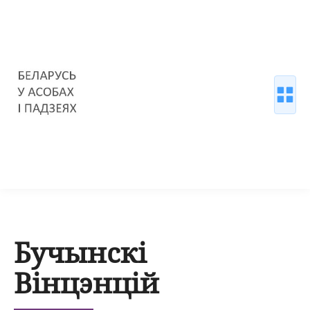
Бучынскі
Вінцэнцій