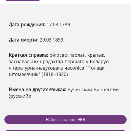
Дата рождения:
17.03.1789
Дата смерти:
29.03.1853
Краткая справка:
філосаф, тэолаг, крытык,
заснавальнік і рэдактар першага ў Беларусі
літаратурна-навуковага часопіса "Полацкі
штомесячнік" (1818–1820)
Имена на других языках:
Бучинский Винцентий
(русский);
Найти в каталоге НББ