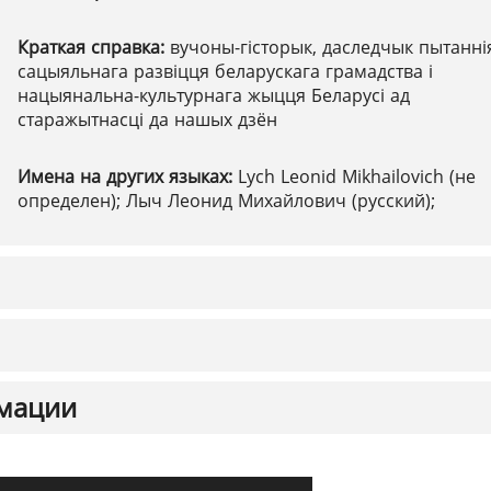
Краткая справка:
вучоны-гісторык, даследчык пытанні
сацыяльнага развіцця беларускага грамадства і
нацыянальна-культурнага жыцця Беларусі ад
старажытнасці да нашых дзён
Имена на других языках:
Lych Leonid Mikhailovich (не
определен); Лыч Леонид Михайлович (русский);
мации