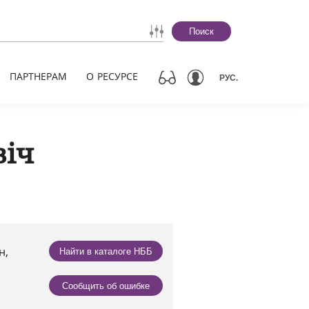
Поиск
ПАРТНЕРАМ
О РЕСУРСЕ
РУС.
віч
н,
Найти в каталоге НББ
Сообщить об ошибке