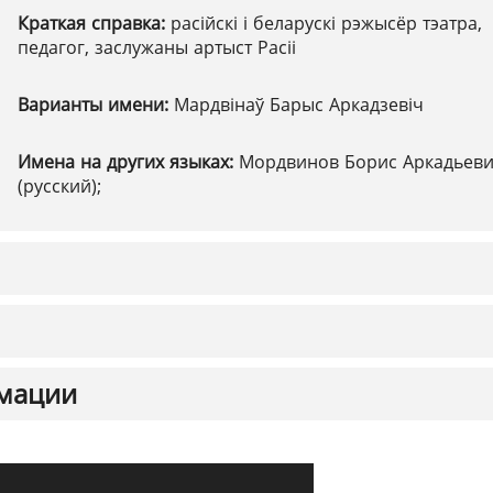
Краткая справка:
расійскі і беларускі рэжысёр тэатра,
педагог, заслужаны артыст Расіі
Варианты имени:
Мардвінаў Барыс Аркадзевіч
Имена на других языках:
Мордвинов Борис Аркадьев
(русский);
мации