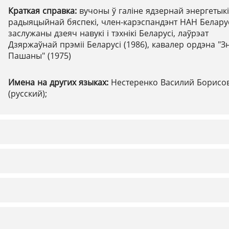
Краткая справка:
вучоны ў галіне ядзернай энергетыкі
радыяцыйнай бяспекі, член-карэспандэнт НАН Беларус
заслужаны дзеяч навукі і тэхнікі Беларусі, лаўрэат
Дзяржаўнай прэміі Беларусі (1986), кавалер ордэна "З
Пашаны" (1975)
Имена на других языках:
Нестеренко Василий Борисо
(русский);