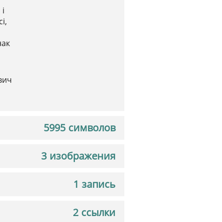
 і
і,
нак
вич
5995 символов
3 изображения
1 запись
2 ссылки