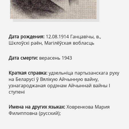
Дата рождения:
12.08.1914 Ганцавічы, в.,
Шклоўскі раён, Магілёўская вобласць
Дата смерти:
верасень 1943
Краткая справка:
удзельніца партызанскага руху
на Беларусі ў Вялікую Айчынную вайну,
узнагароджаная ордэнам Айчыннай вайны І
ступені
Имена на других языках:
Ховренкова Мария
Филипповна (русский);