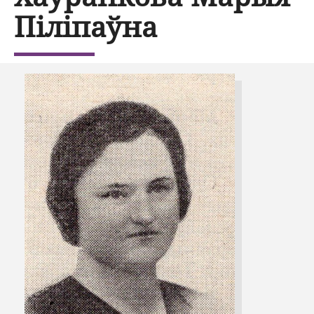
Піліпаўна