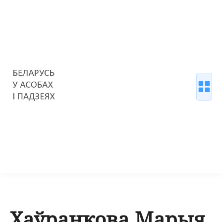
Хаўранкова Марыя