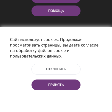
ПОМОЩЬ
Сайт использует cookies. Продолжая
просматривать страницы, вы даете согласие
на обработку файлов cookie и
пользовательских данных.
Пр-т Независимости 116
г. Минск, Республика Беларусь, 220114
Тел.: (+375 17) 368 37 37, Факс: (+375 17)
ОТКЛОНИТЬ
368 97 06
Эл. почта: inbox@nlb.by
ПРИНЯТЬ
Все права защищены
«Национальная библиотека