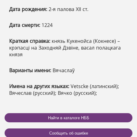
Дата рождения:
2-я палова XІІ ст.
Дата смерти:
1224
Краткая справка:
князь Кукенойса (Кокнесе) –
крэпасці на Заходняй Дзвіне, васал полацкага
князя
Варианты имени:
Вячаслаў
Имена на других языках:
Vetscke (латинский);
Вячеслав (русский); Вячко (русский);
Найти в каталоге НББ
Сообщить об ошибке