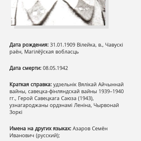
Дата рождения:
31.01.1909 Вілейка, в., Чавускі
раён, Магілёўская вобласць
Дата смерти:
08.05.1942
Краткая справка:
удзельнік Вялікай Айчыннай
вайны, савецка-фінляндскай вайны 1939–1940
гг., Герой Савецкага Саюза (1943),
узнагароджаны ордэнамі Леніна, Чырвонай
Зоркі
Имена на других языках:
Азаров Семён
Иванович (русский);