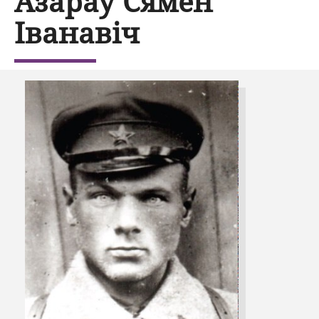
Азараў Сямён
Іванавіч