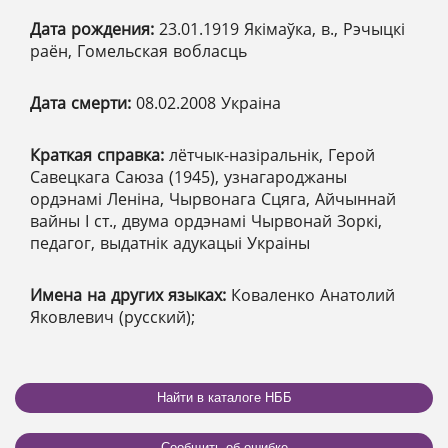
Дата рождения:
23.01.1919 Якімаўка, в., Рэчыцкі
раён, Гомельская вобласць
Дата смерти:
08.02.2008 Украіна
Краткая справка:
лётчык-назіральнік, Герой
Савецкага Саюза (1945), узнагароджаны
ордэнамі Леніна, Чырвонага Сцяга, Айчыннай
вайны І ст., двума ордэнамі Чырвонай Зоркі,
педагог, выдатнік адукацыі Украіны
Имена на других языках:
Коваленко Анатолий
Яковлевич (русский);
Найти в каталоге НББ
Сообщить об ошибке