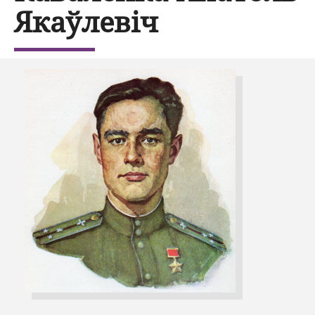
Якаўлевіч