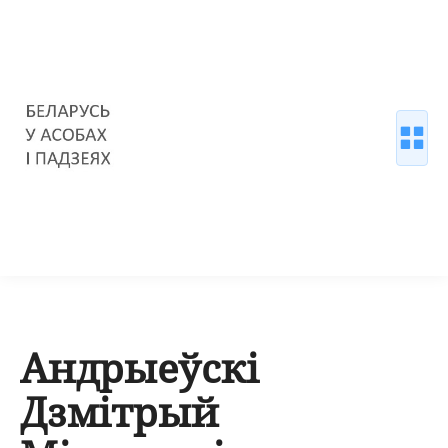
Андрыеўскі
Дзмітрый