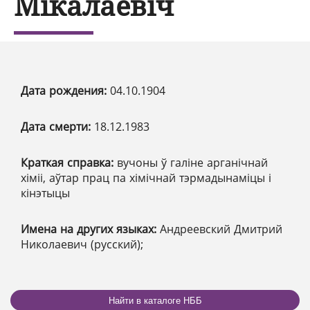
Мікалаевіч
Дата рождения:
04.10.1904
Дата смерти:
18.12.1983
Краткая справка:
вучоны ў галіне арганічнай
хіміі, аўтар прац па хімічнай тэрмадынаміцы і
кінэтыцы
Имена на других языках:
Андреевский Дмитрий
Николаевич (русский);
Найти в каталоге НББ