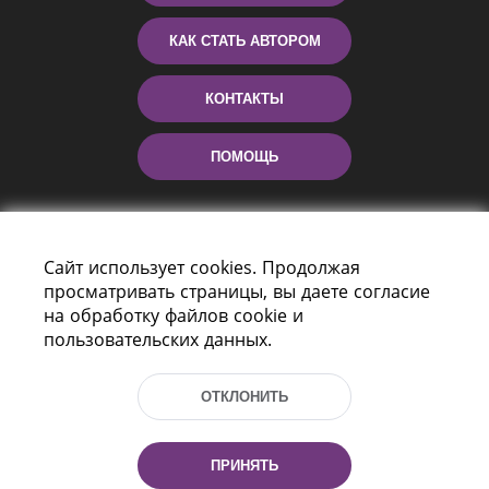
КАК СТАТЬ АВТОРОМ
КОНТАКТЫ
ПОМОЩЬ
Сайт использует cookies. Продолжая
просматривать страницы, вы даете согласие
на обработку файлов cookie и
пользовательских данных.
Пр-т Независимости 116
г. Минск, Республика Беларусь, 220114
ОТКЛОНИТЬ
Тел.: (+375 17) 368 37 37, Факс: (+375 17)
368 97 06
Эл. почта: inbox@nlb.by
ПРИНЯТЬ