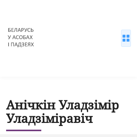
Анічкін Уладзімір
Уладзіміравіч