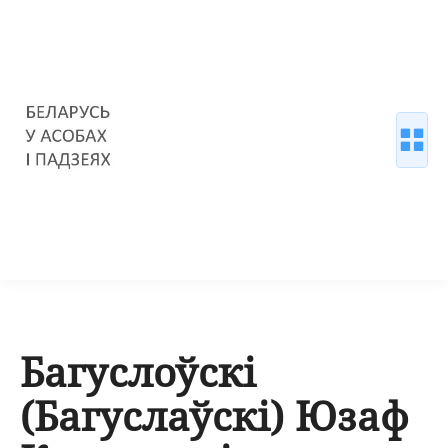
Багуслоўскі
(Багуслаўскі) Юзаф