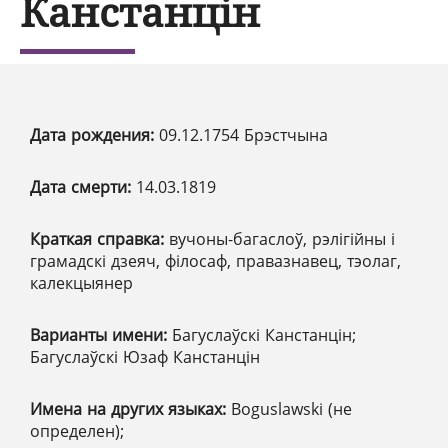
Канстанцін
Дата рождения:
09.12.1754 Брэстчына
Дата смерти:
14.03.1819
Краткая справка:
вучоны-багаслоў, рэлігійны і
грамадскі дзеяч, філосаф, правазнавец, тэолаг,
калекцыянер
Варианты имени:
Багуслаўскі Канстанцін;
Багуслаўскі Юзаф Канстанцін
Имена на других языках:
Boguslawski (не
определен);