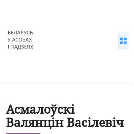
Асмалоўскі
Валянцін Васілевіч