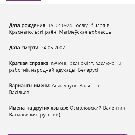
Дата рождения:
15.02.1924 Госліў, былая в.,
Краснапольскі раён, Магілёўская вобласць
Дата смерти:
24.05.2002
Краткая справка:
вучоны-эканаміст, заслужаны
работнік народнай адукацыі Беларусі
Варианты имени:
Асмалоўскі Валянцін
Васільевіч
Имена на других языках:
Осмоловский Валентин
Васильевич (русский);