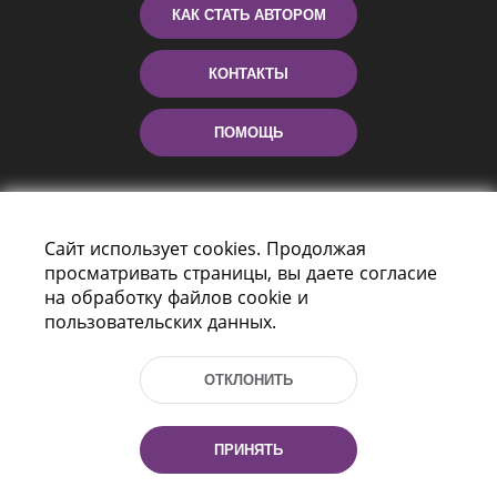
КАК СТАТЬ АВТОРОМ
КОНТАКТЫ
ПОМОЩЬ
Сайт использует cookies. Продолжая
просматривать страницы, вы даете согласие
на обработку файлов cookie и
пользовательских данных.
Пр-т Независимости 116
г. Минск, Республика Беларусь, 220114
ОТКЛОНИТЬ
Тел.: (+375 17) 368 37 37, Факс: (+375 17)
368 97 06
Эл. почта: inbox@nlb.by
ПРИНЯТЬ