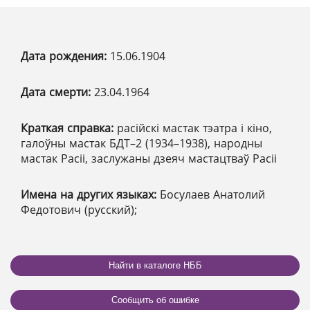
Дата рождения:
15.06.1904
Дата смерти:
23.04.1964
Краткая справка:
расійскі мастак тэатра і кіно,
галоўны мастак БДТ–2 (1934–1938), народны
мастак Расіі, заслужаны дзеяч мастацтваў Расіі
Имена на других языках:
Босулаев Анатолий
Федотович (русский);
Найти в каталоге НББ
Сообщить об ошибке