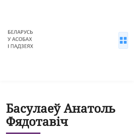
Басулаеў Анатоль
Фядотавіч