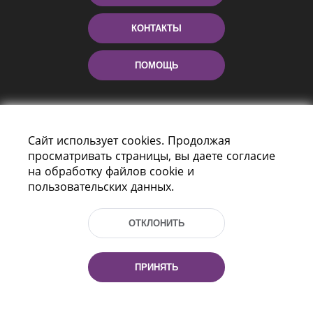
КОНТАКТЫ
ПОМОЩЬ
Сайт использует cookies. Продолжая
просматривать страницы, вы даете согласие
на обработку файлов cookie и
пользовательских данных.
Пр-т Независимости 116
г. Минск, Республика Беларусь, 220114
ОТКЛОНИТЬ
Тел.: (+375 17) 368 37 37, Факс: (+375 17)
368 97 06
Эл. почта: inbox@nlb.by
ПРИНЯТЬ