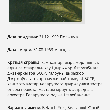
Дата рождения:
31.12.1909 Польшча
Дата смерти:
31.08.1963 Мінск, г.
Краткая справка:
кампазітар, дырыжор, піяніст,
адзін са стваральнікаў і дырыжор Дзяржаўнага
джаз-аркестра БССР, галоўны дырыжор
Дзяржаўнага тэатра музычнай камедыі БССР,
канцэртмайстар Беларускага дзяржаўнага тэатра
оперы і балета, мастацкі кіраўнік эстраднага
аркестра Беларускага радыё і тэлебачання
Варианты имени:
Belzacki Yuri; Бельзацкі Юрый