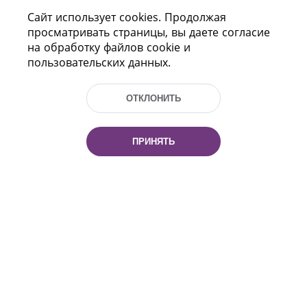
Сайт использует cookies. Продолжая
ПОМОЩЬ
просматривать страницы, вы даете согласие
на обработку файлов cookie и
пользовательских данных.
ОТКЛОНИТЬ
ПРИНЯТЬ
Пр-т Независимости 116
г. Минск, Республика Беларусь, 220114
Тел.: (+375 17) 368 37 37, Факс: (+375 17)
368 97 06
Эл. почта: inbox@nlb.by
Все права защищены
«Национальная библиотека
Беларуси» 2006 — 2026