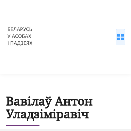
Вавілаў Антон
Уладзіміравіч