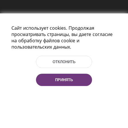
Сайт использует cookies. Продолжая
просматривать страницы, вы даете согласие
на обработку файлов cookie и
пользовательских данных.
Пр-т Независимости 116
г. Минск, Республика Беларусь, 220114
Тел.: (+375 17) 368 37 37, Факс: (+375 17)
ОТКЛОНИТЬ
368 97 06
Эл. почта: inbox@nlb.by
ПРИНЯТЬ
Все права защищены
«Национальная библиотека
Беларуси» 2006 — 2026
Разработка сайта:
mrsoft.by
Техподдержка:
pras.by