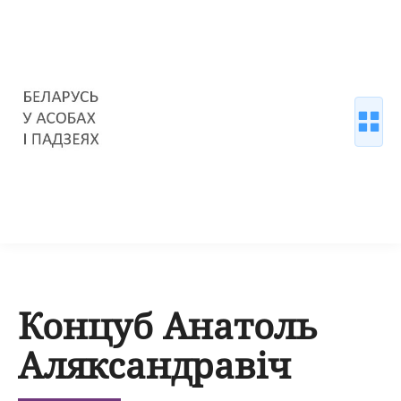
Концуб Анатоль
Аляксандравіч