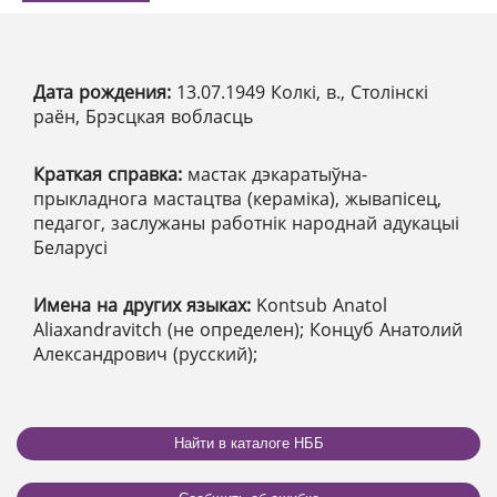
Дата рождения:
13.07.1949 Колкі, в., Столінскі
раён, Брэсцкая вобласць
Краткая справка:
мастак дэкаратыўна-
прыкладнога мастацтва (кераміка), жывапісец,
педагог, заслужаны работнік народнай адукацыі
Беларусі
Имена на других языках:
Kontsub Anatol
Aliaxandravitch (не определен); Концуб Анатолий
Александрович (русский);
Найти в каталоге НББ