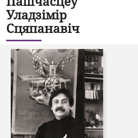
Пашчасцеў
Уладзімір
Сцяпанавіч