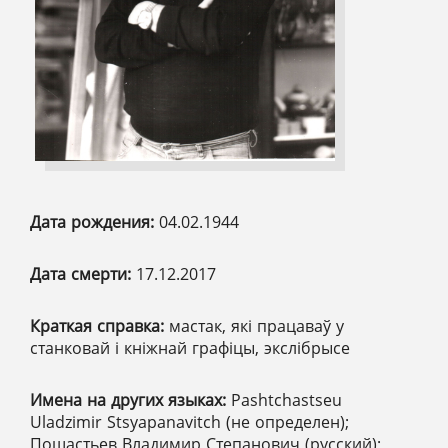
Дата рождения:
04.02.1944
Дата смерти:
17.12.2017
Краткая справка:
мастак, які працаваў у
станковай і кніжнай графіцы, экслібрысе
Имена на других языках:
Pashtchastseu
Uladzimir Stsyapanavitch (не определен);
Пощастьев Владимир Степанович (русский);