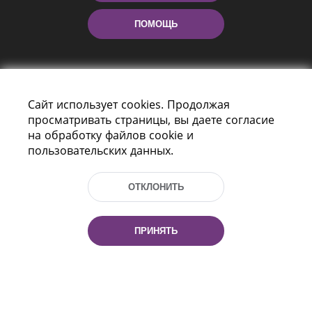
ПОМОЩЬ
Сайт использует cookies. Продолжая
просматривать страницы, вы даете согласие
на обработку файлов cookie и
пользовательских данных.
Пр-т Независимости 116
г. Минск, Республика Беларусь, 220114
Тел.: (+375 17) 368 37 37, Факс: (+375 17)
ОТКЛОНИТЬ
368 97 06
Эл. почта: inbox@nlb.by
ПРИНЯТЬ
Все права защищены
«Национальная библиотека
Беларуси» 2006 — 2026