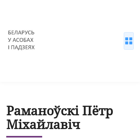
Раманоўскі Пётр
Міхайлавіч