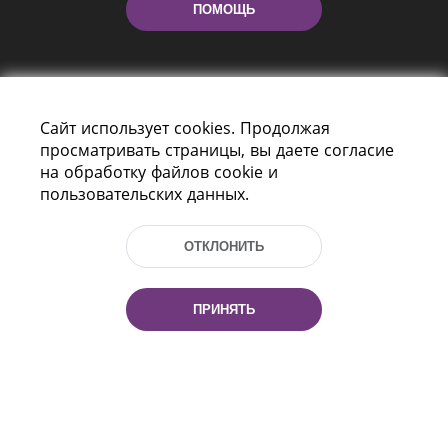
ПОМОЩЬ
Сайт использует cookies. Продолжая
просматривать страницы, вы даете согласие
на обработку файлов cookie и
пользовательских данных.
Пр-т Независимости 116
г. Минск, Республика Беларусь, 220114
Тел.: (+375 17) 368 37 37, Факс: (+375 17)
ОТКЛОНИТЬ
368 97 06
Эл. почта: inbox@nlb.by
ПРИНЯТЬ
Все права защищены
«Национальная библиотека
Беларуси» 2006 — 2026
Разработка сайта:
mrsoft.by