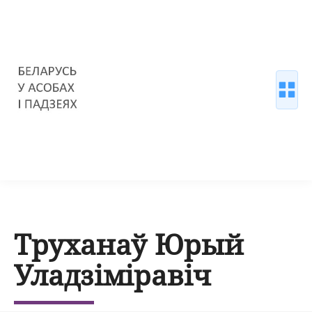
Труханаў Юрый
Уладзіміравіч