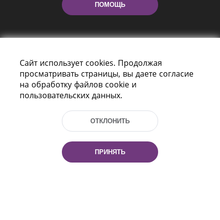
ПОМОЩЬ
Сайт использует cookies. Продолжая
просматривать страницы, вы даете согласие
на обработку файлов cookie и
пользовательских данных.
Пр-т Независимости 116
г. Минск, Республика Беларусь, 220114
Тел.: (+375 17) 368 37 37, Факс: (+375 17)
ОТКЛОНИТЬ
368 97 06
Эл. почта: inbox@nlb.by
ПРИНЯТЬ
Все права защищены
«Национальная библиотека
Беларуси» 2006 — 2026
Разработка сайта:
mrsoft.by