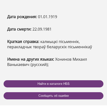
Дата рождения:
01.01.1919
Дата смерти:
22.09.1981
Краткая справка:
калмыцкі пісьменнік,
перакладчык твораў беларускіх пісьменнікаў
Имена на других языках:
Хонинов Михаил
Ванькаевич (русский);
Найти в каталоге НББ
Сообщить об ошибке