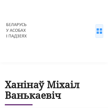
Ханінаў Міхаіл
Ванькаевіч