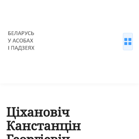
Ціхановіч
Канстанцін