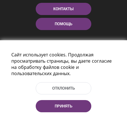
КОНТАКТЫ
ПОМОЩЬ
Сайт использует cookies. Продолжая
просматривать страницы, вы даете согласие
на обработку файлов cookie и
пользовательских данных.
Пр-т Независимости 116
г. Минск, Республика Беларусь, 220114
ОТКЛОНИТЬ
Тел.: (+375 17) 368 37 37, Факс: (+375 17)
368 97 06
Эл. почта: inbox@nlb.by
ПРИНЯТЬ