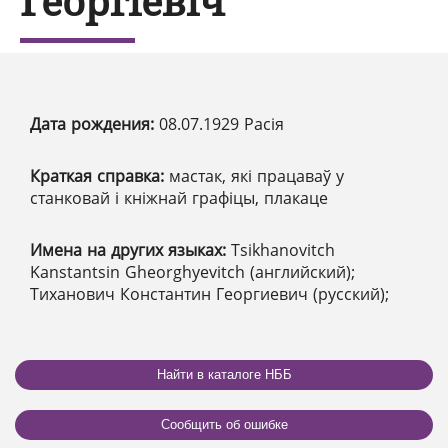
Георгіевіч
Дата рождения:
08.07.1929 Расія
Краткая справка:
мастак, які працаваў у
станковай і кніжнай графіцы, плакаце
Имена на других языках:
Tsikhanovitch
Kanstantsin Gheorghyevitch (английский);
Тиханович Константин Георгиевич (русский);
Найти в каталоге НББ
Сообщить об ошибке