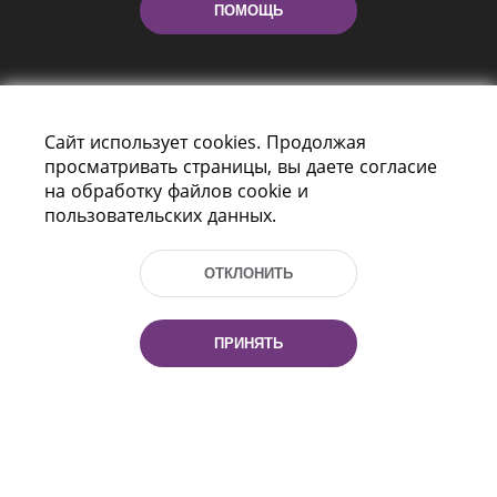
ПОМОЩЬ
Сайт использует cookies. Продолжая
просматривать страницы, вы даете согласие
на обработку файлов cookie и
пользовательских данных.
Пр-т Независимости 116
г. Минск, Республика Беларусь, 220114
Тел.: (+375 17) 368 37 37, Факс: (+375 17)
ОТКЛОНИТЬ
368 97 06
Эл. почта: inbox@nlb.by
ПРИНЯТЬ
Все права защищены
«Национальная библиотека
Беларуси» 2006 — 2026
Разработка сайта:
mrsoft.by