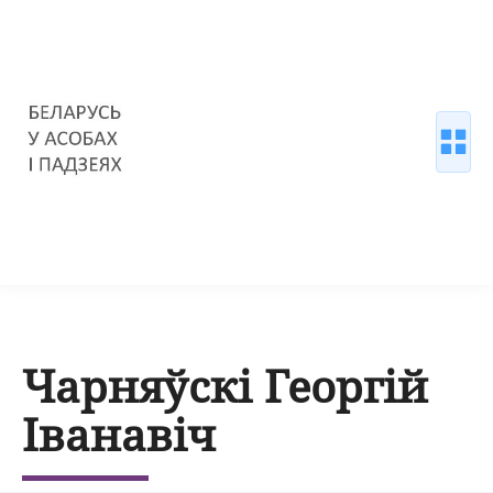
Чарняўскі Георгій
Іванавіч