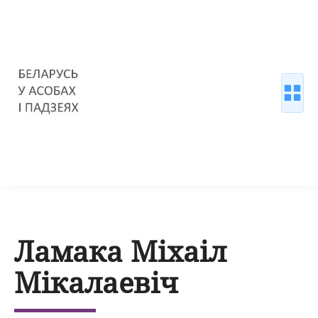
Ламака Міхаіл
Мікалаевіч