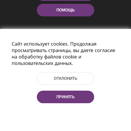
ПОМОЩЬ
Сайт использует cookies. Продолжая
просматривать страницы, вы даете согласие
на обработку файлов cookie и
пользовательских данных.
Пр-т Независимости 116
г. Минск, Республика Беларусь, 220114
Тел.: (+375 17) 368 37 37, Факс: (+375 17)
ОТКЛОНИТЬ
368 97 06
Эл. почта: inbox@nlb.by
ПРИНЯТЬ
Все права защищены
«Национальная библиотека
Беларуси» 2006 — 2026