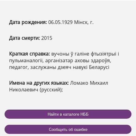
Дата рождения:
06.05.1929 Мінск, г.
Дата смерти:
2015
Краткая справка:
вучоны ў галіне фтызіятрыі і
пульманалогіі, арганізатар аховы здароўя,
педагог, заслужаны дзеяч навукі Беларусі
Имена на других языках:
Ломако Михаил
Николаевич (русский);
Найти в каталоге НББ
Сообщить об ошибке