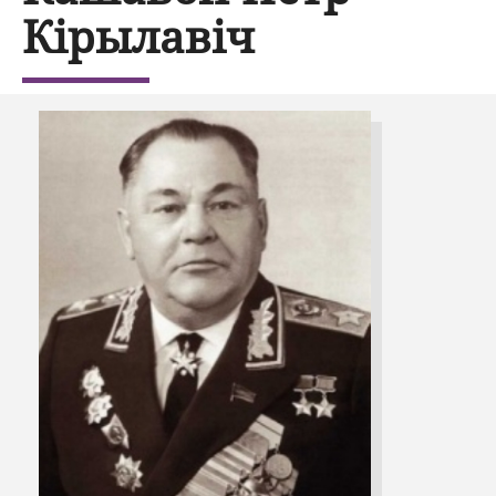
Кірылавіч