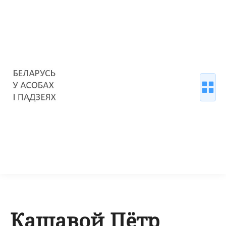
Кашавой Пётр