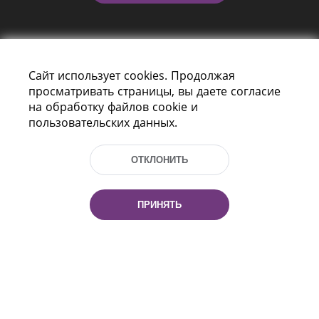
Сайт использует cookies. Продолжая
просматривать страницы, вы даете согласие
на обработку файлов cookie и
пользовательских данных.
Пр-т Независимости 116
г. Минск, Республика Беларусь, 220114
Тел.: (+375 17) 368 37 37, Факс: (+375 17)
ОТКЛОНИТЬ
368 97 06
Эл. почта: inbox@nlb.by
ПРИНЯТЬ
Все права защищены
«Национальная библиотека
Беларуси» 2006 — 2026
Разработка сайта:
mrsoft.by
Техподдержка:
pras.by