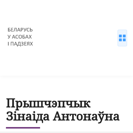
Прышчэпчык
Зінаіда Антонаўна