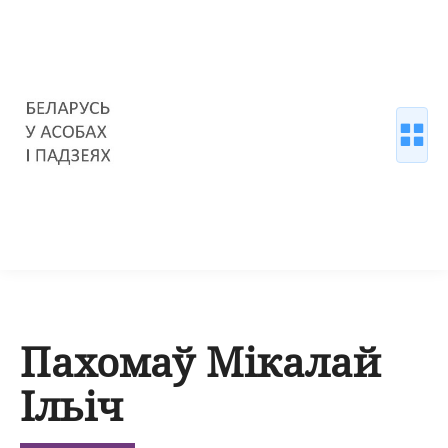
Пахомаў Мікалай
Ільіч