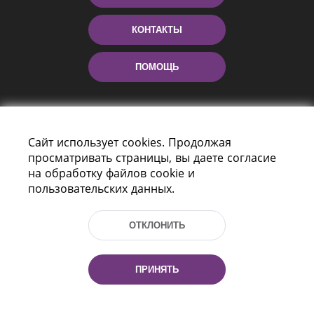
КОНТАКТЫ
ПОМОЩЬ
Сайт использует cookies. Продолжая
просматривать страницы, вы даете согласие
на обработку файлов cookie и
пользовательских данных.
Пр-т Независимости 116
г. Минск, Республика Беларусь, 220114
ОТКЛОНИТЬ
Тел.: (+375 17) 368 37 37, Факс: (+375 17)
368 97 06
Эл. почта: inbox@nlb.by
ПРИНЯТЬ