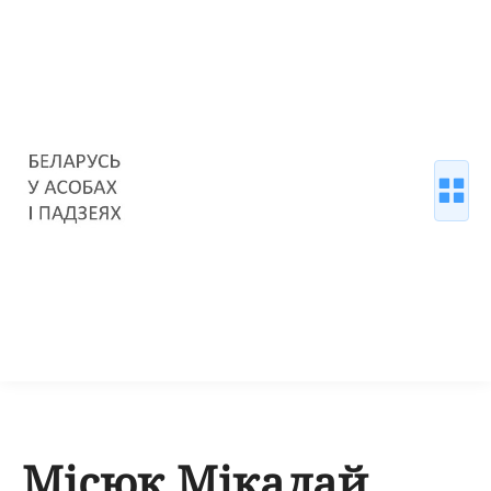
Місюк Мікалай