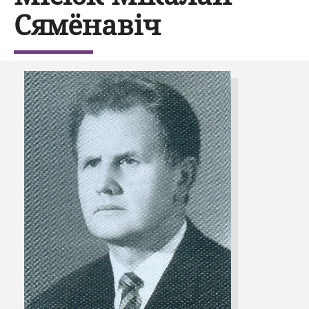
Сямёнавіч