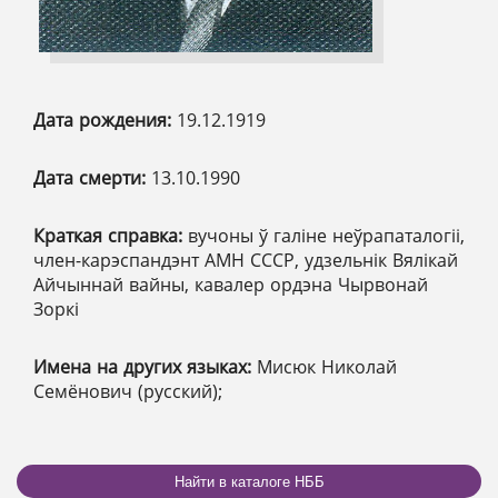
Дата рождения:
19.12.1919
Дата смерти:
13.10.1990
Краткая справка:
вучоны ў галіне неўрапаталогіі,
член-карэспандэнт АМН СССР, удзельнік Вялікай
Айчыннай вайны, кавалер ордэна Чырвонай
Зоркі
Имена на других языках:
Мисюк Николай
Семёнович (русский);
Найти в каталоге НББ