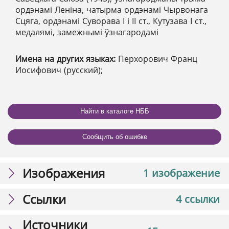
ордэнамі Леніна, чатырма ордэнамі Чырвонага
Сцяга, ордэнамі Суворава І і ІІ ст., Кутузава І ст.,
медалямі, замежнымі ўзнагародамі
Имена на других языках:
Перхорович Франц
Иосифович (русский);
Найти в каталоге НББ
Сообщить об ошибке
Изображения
1 изображение
Ссылки
4 ссылки
Источники