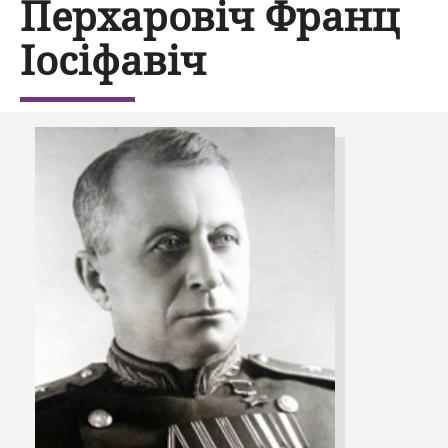
Перхаровіч Франц
Іосіфавіч