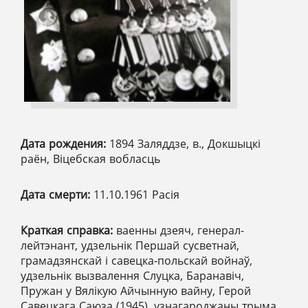
Дата рождения:
1894 Заляддзе, в., Докшыцкі
раён, Віцебская вобласць
Дата смерти:
11.10.1961 Расія
Краткая справка:
ваенны дзеяч, генерал-
лейтэнант, удзельнік Першай сусветнай,
грамадзянскай і савецка-польскай войнаў,
удзельнік вызвалення Слуцка, Баранавіч,
Пружан у Вялікую Айчынную вайну, Герой
Савецкага Саюза (1945), узнагароджаны трыма