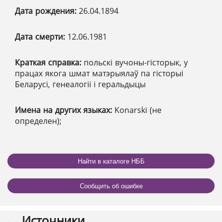
Дата рождения:
26.04.1894
Дата смерти:
12.06.1981
Краткая справка:
польскі вучоны-гісторык, у
працах якога шмат матэрыялаў па гісторыі
Беларусі, генеалогіі і геральдыцы
Имена на других языках:
Konarski (не
определен);
Найти в каталоге НББ
Сообщить об ошибке
Источники