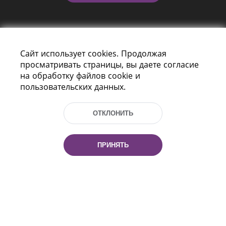
Сайт использует cookies. Продолжая
просматривать страницы, вы даете согласие
на обработку файлов cookie и
пользовательских данных.
Пр-т Независимости 116
г. Минск, Республика Беларусь, 220114
Тел.: (+375 17) 368 37 37, Факс: (+375 17)
ОТКЛОНИТЬ
368 97 06
Эл. почта: inbox@nlb.by
ПРИНЯТЬ
Все права защищены
«Национальная библиотека
Беларуси» 2006 — 2026
Разработка сайта:
mrsoft.by
Техподдержка:
pras.by