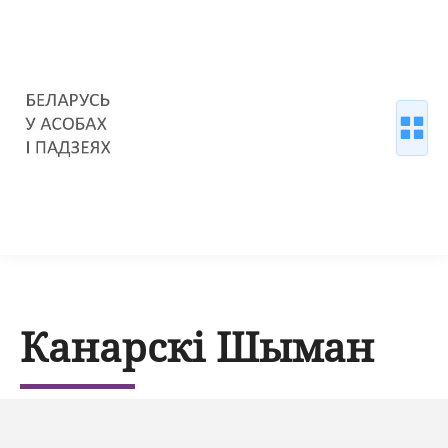
Канарскі Шыман