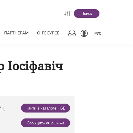
Поиск
ПАРТНЕРАМ
О РЕСУРСЕ
РУС.
 Іосіфавіч
ён,
Найти в каталоге НББ
Сообщить об ошибке