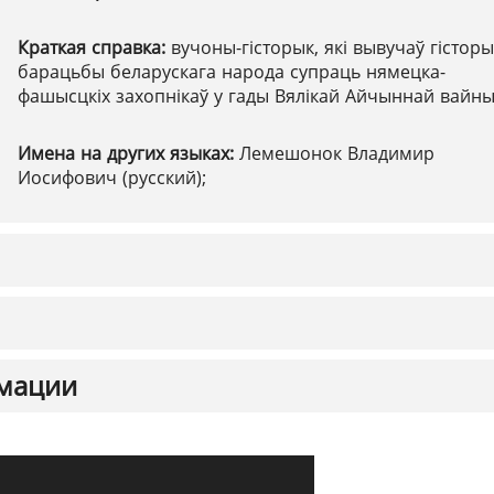
Краткая справка:
вучоны-гісторык, які вывучаў гістор
барацьбы беларускага народа супраць нямецка-
фашысцкіх захопнікаў у гады Вялікай Айчыннай вайн
Имена на других языках:
Лемешонок Владимир
Иосифович (русский);
мации