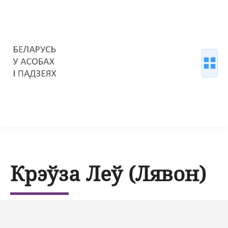
Крэўза Леў (Лявон)