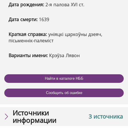
Дата рождения:
2-я палова XVІ ст.
Дата смерти:
1639
Краткая справка:
уніяцкі царкоўны дзеяч,
пісьменнік-палеміст
Варианты имени:
Крэўза Лявон
Найти в каталоге НББ
Сообщить об ошибке
Источники
3 источника
информации