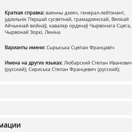
Краткая справка:
ваенны дзеяч, генерал-лейтэнант,
удзельнік Першай сусветнай, грамадзянскай, Вялікай
Айчыннай войнаў, кавалер ордэнаў Чырвонага Сцяга,
Чырвонай Зоркі, Леніна
Варианты имени:
Сырыська Сцяпан Францавіч
Имена на других языках:
Любарский Степан Иванови
(русский); Сириська Степан Францевич (русский);
мации