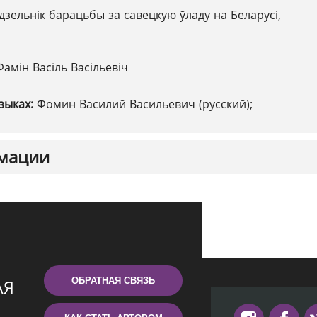
дзельнік барацьбы за савецкую ўладу на Беларусі,
Фамін Васіль Васільевіч
зыках:
Фомин Василий Васильевич (русский);
мации
ОБРАТНАЯ СВЯЗЬ