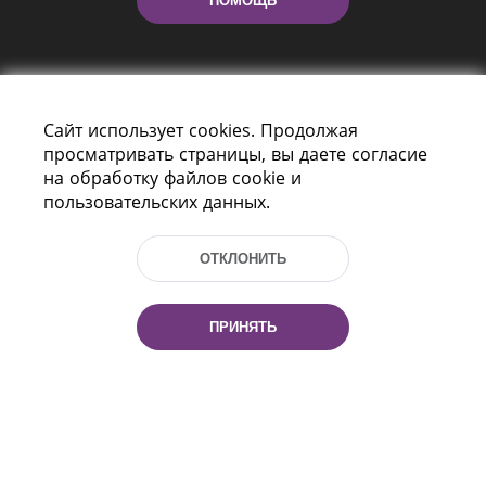
ПОМОЩЬ
Сайт использует cookies. Продолжая
просматривать страницы, вы даете согласие
на обработку файлов cookie и
пользовательских данных.
Пр-т Независимости 116
г. Минск, Республика Беларусь, 220114
Тел.: (+375 17) 368 37 37, Факс: (+375 17)
ОТКЛОНИТЬ
368 97 06
Эл. почта: inbox@nlb.by
ПРИНЯТЬ
Все права защищены
«Национальная библиотека
Беларуси» 2006 — 2026
Разработка сайта:
mrsoft.by