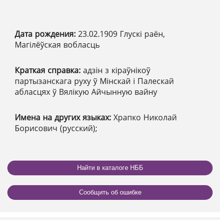
Дата рождения:
23.02.1909 Глускі раён,
Магілёўская вобласць
Краткая справка:
адзін з кіраўнікоў
партызанскага руху ў Мінскай і Палескай
абласцях ў Вялікую Айчынную вайну
Имена на других языках:
Храпко Николай
Борисович (русский);
Найти в каталоге НББ
Сообщить об ошибке