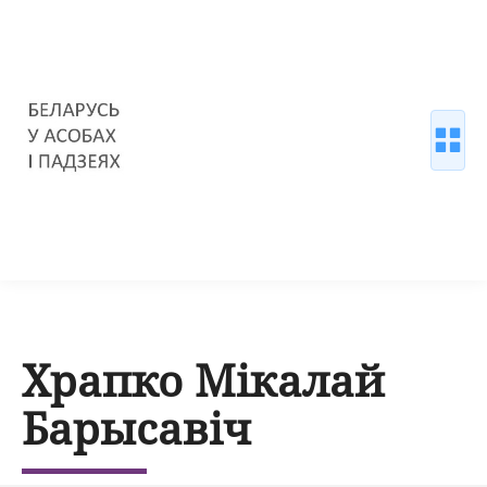
Храпко Мікалай
Барысавіч