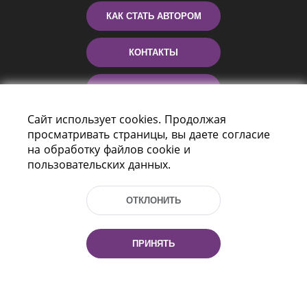
КАК СТАТЬ АВТОРОМ
КОНТАКТЫ
ПОМОЩЬ
Сайт использует cookies. Продолжая
просматривать страницы, вы даете согласие
на обработку файлов cookie и
пользовательских данных.
ОТКЛОНИТЬ
Пр-т Независимости 116
г. Минск, Республика Беларусь, 220114
ПРИНЯТЬ
Тел.: (+375 17) 368 37 37, Факс: (+375 17)
368 97 06
Эл. почта: inbox@nlb.by