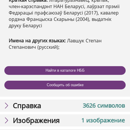
член-карэспандэнт НАН Беларусі, лаўрэат прэміі
Федэрацыі прафсаюзаў Беларусі (2017), кавалер
ордэна Францыска Скарыны (2004), выдатнік
друку Беларусі
Имена на других языках:
Лавшук Степан
Степанович (русский);
Найти в каталоге НББ
Сообщить об ошибке
Справка
3626 символов
Изображения
1 изображение