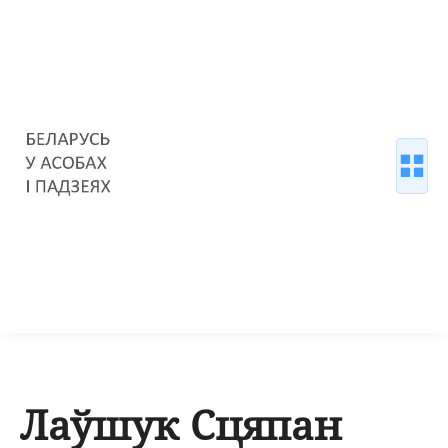
Лаўшук Сцяпан