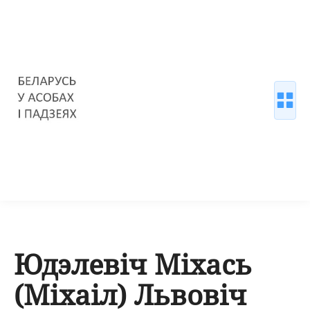
Юдэлевіч Міхась
(Міхаіл) Львовіч