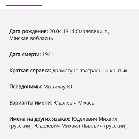
Дата рождения:
20.04.1914 Смалявічы, г.,
Мінская вобласць
Дата смерти:
1941
Краткая справка:
драматург, тэатральны крытык
Псевдонимы:
Міхайлаў Ю.
Варианты имени:
Юдэлевіч Міхась
Имена на других языках:
Юделевич Михаил
(русский); Юделевич Михаил Львович (русский);