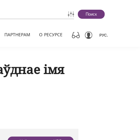
Поиск
ПАРТНЕРАМ
О РЕСУРСЕ
РУС.
аўднае імя