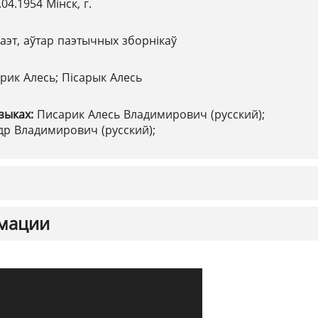
.04.1954 Мінск, г.
аэт, аўтар паэтычных зборнікаў
рик Алесь; Пісарык Алесь
зыках:
Писарик Алесь Владимирович (русский);
р Владимирович (русский);
мации