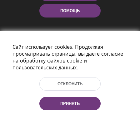
ПОМОЩЬ
Сайт использует cookies. Продолжая
просматривать страницы, вы даете согласие
на обработку файлов cookie и
пользовательских данных.
Пр-т Независимости 116
г. Минск, Республика Беларусь, 220114
Тел.: (+375 17) 368 37 37, Факс: (+375 17)
ОТКЛОНИТЬ
368 97 06
Эл. почта: inbox@nlb.by
ПРИНЯТЬ
Все права защищены
«Национальная библиотека
Беларуси» 2006 — 2026