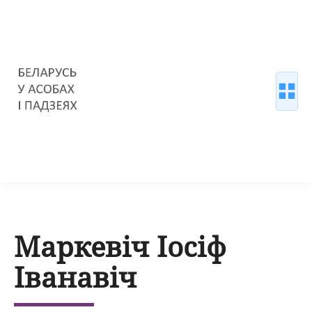
Маркевіч Іосіф
Іванавіч