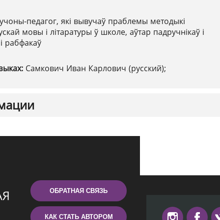
учоны-педагог, які вывучаў праблемы методыкі
скай мовы і літаратуры ў школе, аўтар падручнікаў і
і рабфакаў
зыках:
Самкович Иван Карлович (русский);
мации
ОБРАТНАЯ СВЯЗЬ
КАК СТАТЬ АВТОРОМ