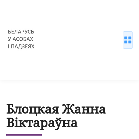
Блоцкая Жанна
Віктараўна