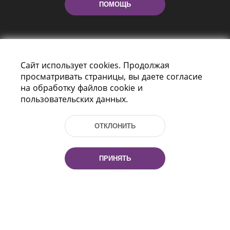
ПОМОЩЬ
Сайт использует cookies. Продолжая
просматривать страницы, вы даете согласие
на обработку файлов cookie и
пользовательских данных.
Пр-т Независимости 116
г. Минск, Республика Беларусь, 220114
Тел.: (+375 17) 368 37 37, Факс: (+375 17)
ОТКЛОНИТЬ
368 97 06
Эл. почта: inbox@nlb.by
ПРИНЯТЬ
Все права защищены
«Национальная библиотека
Беларуси» 2006 — 2026
Разработка сайта:
mrsoft.by