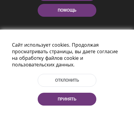
ПОМОЩЬ
Сайт использует cookies. Продолжая
просматривать страницы, вы даете согласие
на обработку файлов cookie и
пользовательских данных.
Пр-т Независимости 116
г. Минск, Республика Беларусь, 220114
Тел.: (+375 17) 368 37 37, Факс: (+375 17)
ОТКЛОНИТЬ
368 97 06
Эл. почта: inbox@nlb.by
ПРИНЯТЬ
Все права защищены
«Национальная библиотека
Беларуси» 2006 — 2026