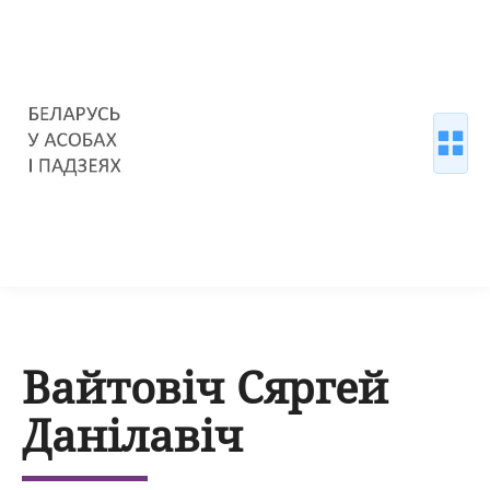
Вайтовіч Сяргей
Данілавіч