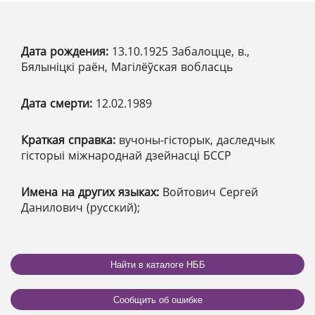
Дата рождения:
13.10.1925 Забалоцце, в.,
Бялыніцкі раён, Магілёўская вобласць
Дата смерти:
12.02.1989
Краткая справка:
вучоны-гісторык, даследчык
гісторыі міжнароднай дзейнасці БССР
Имена на других языках:
Войтович Сергей
Данилович (русский);
Найти в каталоге НББ
Сообщить об ошибке