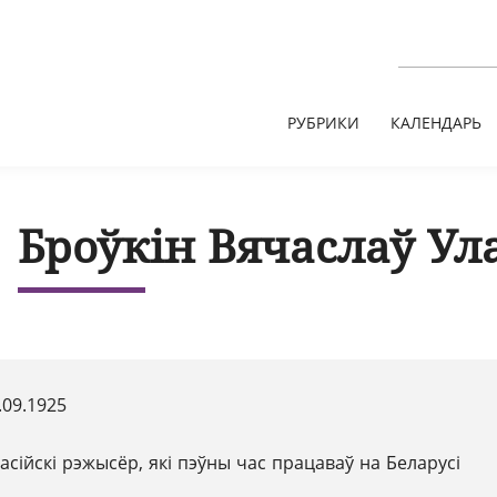
РУБРИКИ
КАЛЕНДАРЬ
Броўкін Вячаслаў Ул
.09.1925
асійскі рэжысёр, які пэўны час працаваў на Беларусі