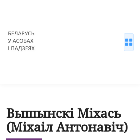
Вышынскі Міхась
(Міхаіл Антонавіч)