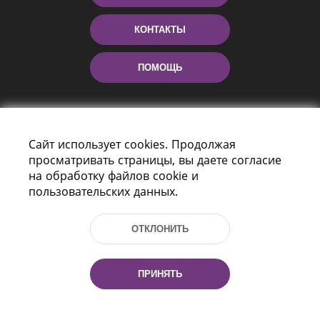
КОНТАКТЫ
ПОМОЩЬ
Сайт использует cookies. Продолжая
просматривать страницы, вы даете согласие
на обработку файлов cookie и
пользовательских данных.
Пр-т Независимости 116
г. Минск, Республика Беларусь, 220114
ОТКЛОНИТЬ
Тел.: (+375 17) 368 37 37, Факс: (+375 17)
368 97 06
Эл. почта: inbox@nlb.by
ПРИНЯТЬ