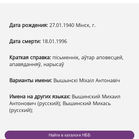
Дата рождения:
27.01.1940 Мінск, г.
Дата смерти:
18.01.1996
Краткая справка:
пісьменнік, аўтар аповесцей,
апавяданняў, нарысаў
Варианты имени:
Вышынскі Міхаіл Антонавіч
Имена на других языках:
Вышинский Михаил
Антонович (русский); Вышинский Михась
(русский);
Найти в каталоге НББ