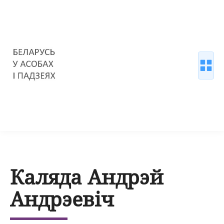
Каляда Андрэй
Андрэевіч