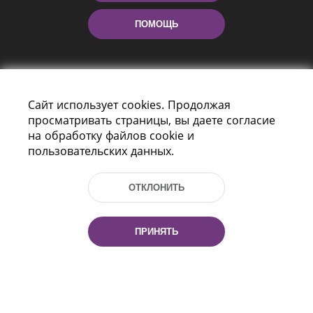
ПОМОЩЬ
Сайт использует cookies. Продолжая
просматривать страницы, вы даете согласие
на обработку файлов cookie и
пользовательских данных.
Пр-т Независимости 116
г. Минск, Республика Беларусь, 220114
Тел.: (+375 17) 368 37 37, Факс: (+375 17)
ОТКЛОНИТЬ
368 97 06
Эл. почта: inbox@nlb.by
ПРИНЯТЬ
Все права защищены
«Национальная библиотека
Беларуси» 2006 — 2026