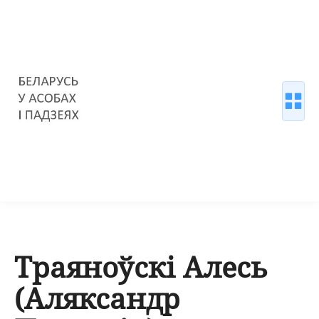
Траяноўскі Алесь
(Аляксандр