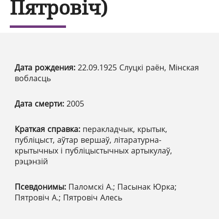
Пятровіч)
Дата рождения:
22.09.1925 Слуцкі раён, Мінская
вобласць
Дата смерти:
2005
Краткая справка:
перакладчык, крытык,
публіцыст, аўтар вершаў, літаратурна-
крытычных і публіцыстычных артыкулаў,
рэцэнзій
Псевдонимы:
Паломскі А.; Пасынак Юрка;
Пятровіч А.; Пятровіч Алесь