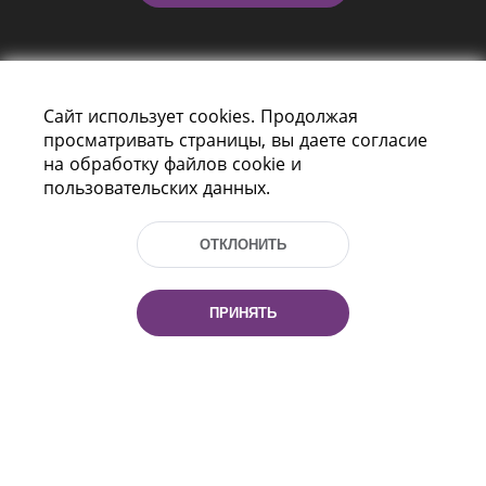
Сайт использует cookies. Продолжая
просматривать страницы, вы даете согласие
на обработку файлов cookie и
пользовательских данных.
Пр-т Независимости 116
г. Минск, Республика Беларусь, 220114
Тел.: (+375 17) 368 37 37, Факс: (+375 17)
ОТКЛОНИТЬ
368 97 06
Эл. почта: inbox@nlb.by
ПРИНЯТЬ
Все права защищены
«Национальная библиотека
Беларуси» 2006 — 2026
Разработка сайта:
mrsoft.by
Техподдержка:
pras.by