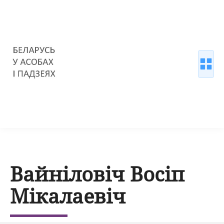
Вайніловіч Восіп
Мікалаевіч