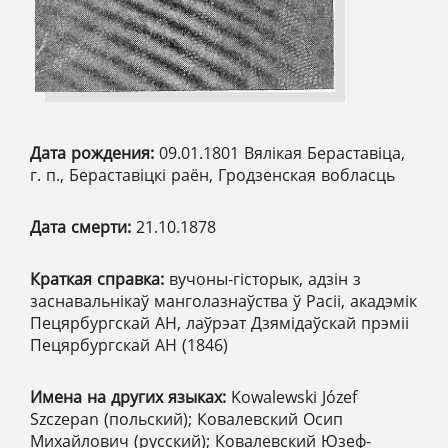
Дата рождения:
09.01.1801 Вялікая Бераставіца,
г. п., Бераставіцкі раён, Гродзенская вобласць
Дата смерти:
21.10.1878
Краткая справка:
вучоны-гісторык, адзін з
заснавальнікаў манголазнаўства ў Расіі, акадэмік
Пецярбургскай АН, лаўрэат Дзямідаўскай прэміі
Пецярбургскай АН (1846)
Имена на других языках:
Kowalewski Józef
Szczepan (польский); Ковалевский Осип
Михайлович (русский); Ковалевский Юзеф-