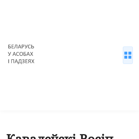
Кавалеўскі Восіп