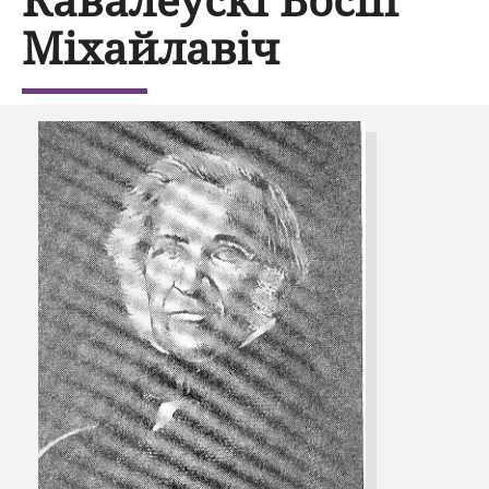
Міхайлавіч