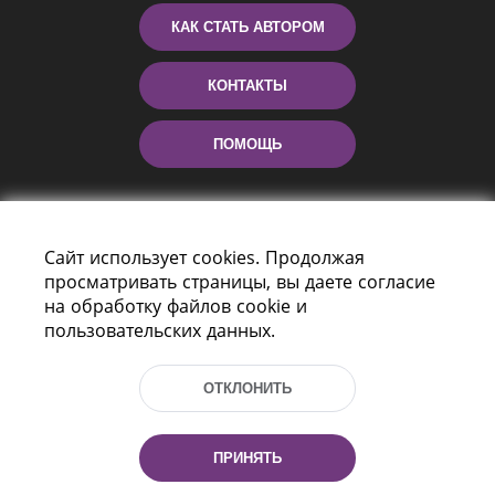
КАК СТАТЬ АВТОРОМ
КОНТАКТЫ
ПОМОЩЬ
Сайт использует cookies. Продолжая
просматривать страницы, вы даете согласие
на обработку файлов cookie и
пользовательских данных.
Пр-т Независимости 116
г. Минск, Республика Беларусь, 220114
ОТКЛОНИТЬ
Тел.: (+375 17) 368 37 37, Факс: (+375 17)
368 97 06
Эл. почта: inbox@nlb.by
ПРИНЯТЬ