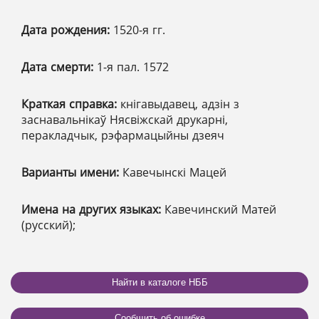
Дата рождения:
1520-я гг.
Дата смерти:
1-я пал. 1572
Краткая справка:
кнігавыдавец, адзін з
заснавальнікаў Нясвіжскай друкарні,
перакладчык, рэфармацыйны дзеяч
Варианты имени:
Кавечынскі Мацей
Имена на других языках:
Кавечинский Матей
(русский);
Найти в каталоге НББ
Сообщить об ошибке