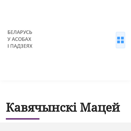
Кавячынскі Мацей